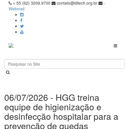
+ 55 (62) 3209.9700
contato@idtech.org.br
-
Webmail
Toggle
navigati
06/07/2026 - HGG treina
equipe de higienização e
desinfecção hospitalar para a
prevenção de quedas