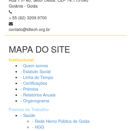
Rua 1 nº 60, Setor Oeste, CEP 74.115-040
Goiânia - Goiás
+ 55 (62) 3209.9700
contato@idtech.org.br
MAPA DO SITE
Institucional
- Quem somos
- Estatuto Social
- Linha do Tempo
- Certificações
- Prêmios
- Relatórios Anuais
- Organograma
Frentes de Trabalho
- Saúde
- Rede Hemo Pública de Goiás
- HGG