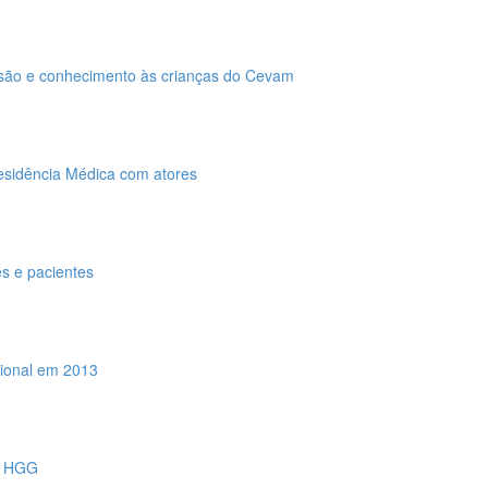
versão e conhecimento às crianças do Cevam
esidência Médica com atores
s e pacientes
sional em 2013
am HGG