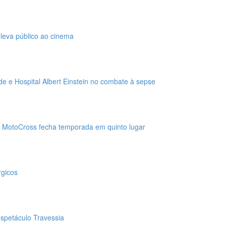
l leva público ao cinema
de e Hospital Albert Einstein no combate à sepse
de MotoCross fecha temporada em quinto lugar
rgicos
 espetáculo Travessia