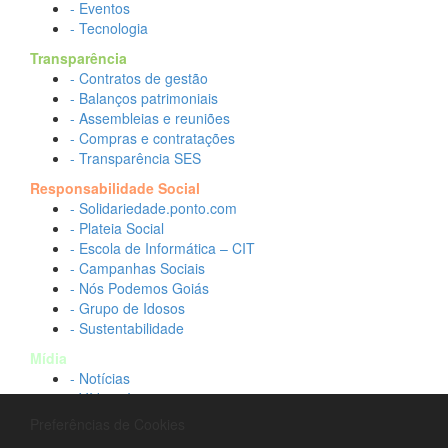
- Eventos
- Tecnologia
Transparência
- Contratos de gestão
- Balanços patrimoniais
- Assembleias e reuniões
- Compras e contratações
- Transparência SES
Responsabilidade Social
- Solidariedade.ponto.com
- Plateia Social
- Escola de Informática – CIT
- Campanhas Sociais
- Nós Podemos Goiás
- Grupo de Idosos
- Sustentabilidade
Mídia
- Notícias
- Vídeos Institucionais
- Idtech na TV
Preferências de Cookies