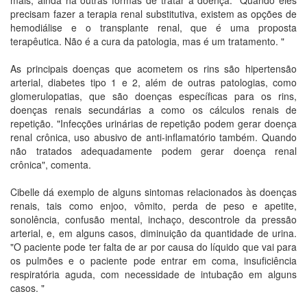
mais, ainda há outras formas de tratar a doença. "Quando eles
precisam fazer a terapia renal substitutiva, existem as opções de
hemodiálise e o transplante renal, que é uma proposta
terapêutica. Não é a cura da patologia, mas é um tratamento. "
As principais doenças que acometem os rins são hipertensão
arterial, diabetes tipo 1 e 2, além de outras patologias, como
glomerulopatias, que são doenças específicas para os rins,
doenças renais secundárias a como os cálculos renais de
repetição. "Infecções urinárias de repetição podem gerar doença
renal crônica, uso abusivo de anti-inflamatório também. Quando
não tratados adequadamente podem gerar doença renal
crônica", comenta.
Cibelle dá exemplo de alguns sintomas relacionados às doenças
renais, tais como enjoo, vômito, perda de peso e apetite,
sonolência, confusão mental, inchaço, descontrole da pressão
arterial, e, em alguns casos, diminuição da quantidade de urina.
"O paciente pode ter falta de ar por causa do líquido que vai para
os pulmões e o paciente pode entrar em coma, insuficiência
respiratória aguda, com necessidade de intubação em alguns
casos. "