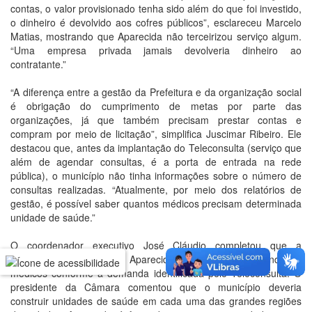
contas, o valor provisionado tenha sido além do que foi investido,
o dinheiro é devolvido aos cofres públicos”, esclareceu Marcelo
Matias, mostrando que Aparecida não terceirizou serviço algum.
“Uma empresa privada jamais devolveria dinheiro ao
contratante.”
“A diferença entre a gestão da Prefeitura e da organização social
é obrigação do cumprimento de metas por parte das
organizações, já que também precisam prestar contas e
compram por meio de licitação”, simplifica Juscimar Ribeiro. Ele
destacou que, antes da implantação do Teleconsulta (serviço que
além de agendar consultas, é a porta de entrada na rede
pública), o município não tinha informações sobre o número de
consultas realizadas. “Atualmente, por meio dos relatórios de
gestão, é possível saber quantos médicos precisam determinada
unidade de saúde.”
O coordenador executivo José Cláudio completou que a
Secretaria de Saúde de Aparecida já está reposicionando os
médicos conforme a demanda identificada pelo Teleconsulta. O
presidente da Câmara comentou que o município deveria
construir unidades de saúde em cada uma das grandes regiões