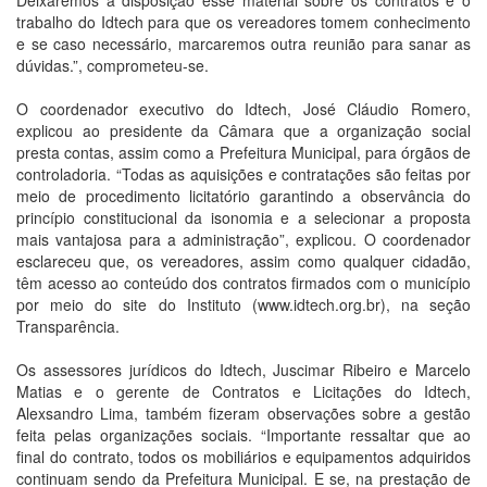
Deixaremos à disposição esse material sobre os contratos e o
trabalho do Idtech para que os vereadores tomem conhecimento
e se caso necessário, marcaremos outra reunião para sanar as
dúvidas.”, comprometeu-se.
O coordenador executivo do Idtech, José Cláudio Romero,
explicou ao presidente da Câmara que a organização social
presta contas, assim como a Prefeitura Municipal, para órgãos de
controladoria. “Todas as aquisições e contratações são feitas por
meio de procedimento licitatório garantindo a observância do
princípio constitucional da isonomia e a selecionar a proposta
mais vantajosa para a administração”, explicou. O coordenador
esclareceu que, os vereadores, assim como qualquer cidadão,
têm acesso ao conteúdo dos contratos firmados com o município
por meio do site do Instituto (www.idtech.org.br), na seção
Transparência.
Os assessores jurídicos do Idtech, Juscimar Ribeiro e Marcelo
Matias e o gerente de Contratos e Licitações do Idtech,
Alexsandro Lima, também fizeram observações sobre a gestão
feita pelas organizações sociais. “Importante ressaltar que ao
final do contrato, todos os mobiliários e equipamentos adquiridos
continuam sendo da Prefeitura Municipal. E se, na prestação de