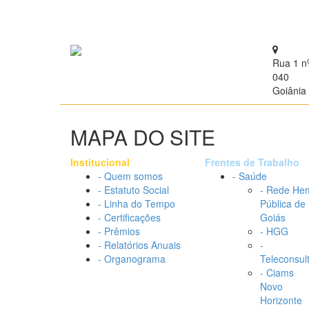
Rua 1 n
040
Goiânia 
MAPA DO SITE
Institucional
Frentes de Trabalho
- Quem somos
- Saúde
- Estatuto Social
- Rede He
- Linha do Tempo
Pública de
- Certificações
Goiás
- Prêmios
- HGG
- Relatórios Anuais
-
- Organograma
Teleconsul
- Ciams
Novo
Horizonte