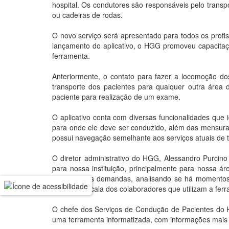
hospital. Os condutores são responsáveis pelo tran
ou cadeiras de rodas.
O novo serviço será apresentado para todos os profis
lançamento do aplicativo, o HGG promoveu capacitaçõ
ferramenta.
Anteriormente, o contato para fazer a locomoção dos
transporte dos pacientes para qualquer outra área d
paciente para realização de um exame.
O aplicativo conta com diversas funcionalidades que 
para onde ele deve ser conduzido, além das mensuraçõ
possui navegação semelhante aos serviços atuais de t
O diretor administrativo do HGG, Alessandro Purcino
para nossa instituição, principalmente para nossa á
monitorar as demandas, analisando se há momentos d
melhor a escala dos colaboradores que utilizam a ferr
O chefe dos Serviços de Condução de Pacientes do HG
uma ferramenta informatizada, com informações mais c