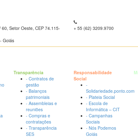
º 60, Setor Oeste, CEP 74.115-
+ 55 (62) 3209.9700
- Goiás
Transparência
Responsabilidade
M
- Contratos de
Social
mo
gestão
-
- Balanços
Solidariedade.ponto.com
patrimoniais
- Plateia Social
- Assembleias e
- Escola de
reuniões
Informática – CIT
ta
- Compras e
- Campanhas
contratações
Sociais
- Transparência
- Nós Podemos
SES
Goiás