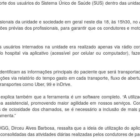
sporte dos usuários do Sistema Único de Saúde (SUS) dentro das unid
sionais da unidade e sociedade em geral neste dia 18, às 15h30, no Au
es prévias dos profissionais, para garantir que os condutores e mot
 usuários internados na unidade era realizado apenas via rádio com
o hospital via aplicativo (acessível por celular ou computador), fa
identificam as informações principais do paciente que será transporta
es via relatório do tempo gasto em cada transporte, fluxo de abertu
ransportes como Uber, 99 e inDrive.
 explica também que a ferramenta é um software completo. “A utiliza
rea assistencial, promovendo maior agilidade em nossos serviços. C
e ociosidade dos chamados, se é necessário a inclusão de mais pro
amenta.”
G, Dirceu Alves Barbosa, ressalta que a ideia de utilização do aplic
onsolidadas das atividades diárias realizadas pelos condutores de pa