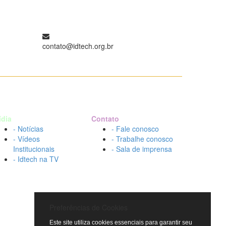
contato@idtech.org.br
ídia
Contato
- Notícias
- Fale conosco
- Vídeos
- Trabalhe conosco
Institucionais
- Sala de imprensa
- Idtech na TV
Preferências de Cookies
Este site utiliza cookies essenciais para garantir seu