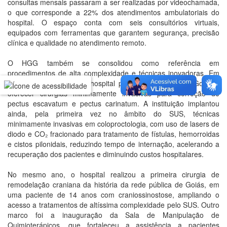
consultas mensais passaram a ser realizadas por videochamada,
o que corresponde a 22% dos atendimentos ambulatoriais do
hospital. O espaço conta com seis consultórios virtuais,
equipados com ferramentas que garantem segurança, precisão
clínica e qualidade no atendimento remoto.
O HGG também se consolidou como referência em
procedimentos de alta complexidade e técnicas inovadoras. Em
2025, tornou-se o único hospital público ou privado de Goiás a
oferecer cirurgias minimamente invasivas para correção de
pectus escavatum e pectus carinatum. A instituição implantou
ainda, pela primeira vez no âmbito do SUS, técnicas
minimamente invasivas em coloproctologia, com uso de lasers de
diodo e CO₂ fracionado para tratamento de fístulas, hemorroidas
e cistos pilonidais, reduzindo tempo de internação, acelerando a
recuperação dos pacientes e diminuindo custos hospitalares.
No mesmo ano, o hospital realizou a primeira cirurgia de
remodelação craniana da história da rede pública de Goiás, em
uma paciente de 14 anos com craniossinostose, ampliando o
acesso a tratamentos de altíssima complexidade pelo SUS. Outro
marco foi a inauguração da Sala de Manipulação de
Quimioterápicos, que fortaleceu a assistência a pacientes