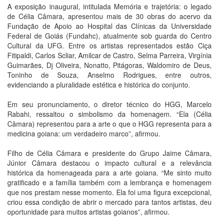
A exposição inaugural, intitulada Memória e trajetória: o legado
de Célia Câmara, apresentou mais de 30 obras do acervo da
Fundação de Apoio ao Hospital das Clínicas da Universidade
Federal de Goiás (Fundahc), atualmente sob guarda do Centro
Cultural da UFG. Entre os artistas representados estão Ciça
Fitipaldi, Carlos Scliar, Amilcar de Castro, Selma Parreira, Virgínia
Guimarães, Dj Oliveira, Nonatto, Pitágoras, Waldomiro de Deus,
Toninho de Souza, Anselmo Rodrigues, entre outros,
evidenciando a pluralidade estética e histórica do conjunto.
Em seu pronunciamento, o diretor técnico do HGG, Marcelo
Rabahi, ressaltou o simbolismo da homenagem. “Ela (Célia
Câmara) representou para a arte o que o HGG representa para a
medicina goiana: um verdadeiro marco”, afirmou.
Filho de Célia Câmara e presidente do Grupo Jaime Câmara,
Júnior Câmara destacou o impacto cultural e a relevância
histórica da homenageada para a arte goiana. “Me sinto muito
gratificado e a família também com a lembrança e homenagem
que nos prestam nesse momento. Ela foi uma figura excepcional,
criou essa condição de abrir o mercado para tantos artistas, deu
oportunidade para muitos artistas goianos”, afirmou.