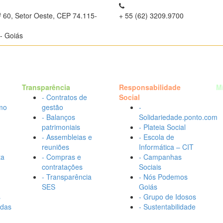
º 60, Setor Oeste, CEP 74.115-
+ 55 (62) 3209.9700
- Goiás
Transparência
Responsabilidade
M
- Contratos de
Social
mo
gestão
-
- Balanços
Solidariedade.ponto.com
patrimoniais
- Plateia Social
- Assembleias e
- Escola de
reuniões
Informática – CIT
ta
- Compras e
- Campanhas
contratações
Sociais
- Transparência
- Nós Podemos
SES
Goiás
s
- Grupo de Idosos
adas
- Sustentabilidade