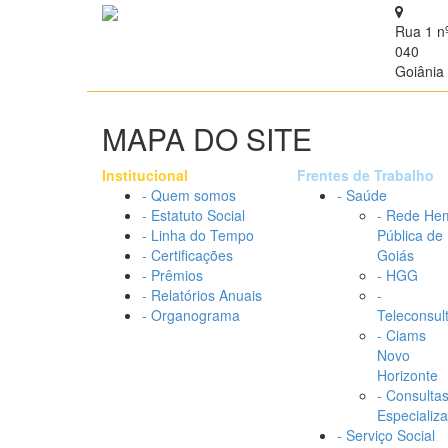
Rua 1 n
040
Goiânia 
MAPA DO SITE
Institucional
Frentes de Trabalho
- Quem somos
- Saúde
- Estatuto Social
- Rede He
- Linha do Tempo
Pública de
- Certificações
Goiás
- Prêmios
- HGG
- Relatórios Anuais
-
- Organograma
Teleconsul
- Ciams
Novo
Horizonte
- Consulta
Especializ
- Serviço Social