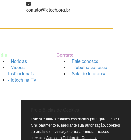
contato@idtech.org.br
ídia
Contato
- Notícias
- Fale conosco
- Vídeos
- Trabalhe conosco
Institucionais
- Sala de imprensa
- Idtech na TV
Preferências de Cookies
Este site utiliza cookies essenciais para garantir seu
funcionamento e, mediante sua autorização, cookies
de análise de visitação para aprimorar nossos
serviços.
Acesse a Política de Cookies.