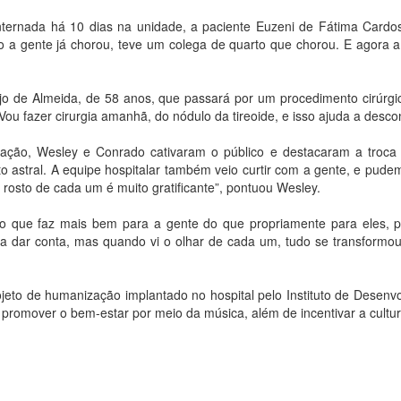
. Internada há 10 dias na unidade, a paciente Euzeni de Fátima Cardo
o a gente já chorou, teve um colega de quarto que chorou. E agora a
 de Almeida, de 58 anos, que passará por um procedimento cirúrgico
Vou fazer cirurgia amanhã, do nódulo da tireoide, e isso ajuda a descon
zação, Wesley e Conrado cativaram o público e destacaram a troca
to astral. A equipe hospitalar também veio curtir com a gente, e pu
rosto de cada um é muito gratificante”, pontuou Wesley.
o que faz mais bem para a gente do que propriamente para eles, po
ia dar conta, mas quando vi o olhar de cada um, tudo se transformo
ojeto de humanização implantado no hospital pelo Instituto de Desenv
o promover o bem-estar por meio da música, além de incentivar a cultur