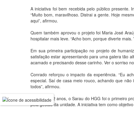
A iniciativa foi bem recebida pelo público presente
“Muito bom, maravilhoso. Distrai a gente. Hoje mesm
aqui”, afirmou.
Quem também aprovou o projeto foi Maria José Araújo
hospitalar mais leve. “Acho bom, porque diverte mais. 
Em sua primeira participação no projeto de humani
satisfação estar apresentando para uma galera tão al
acamado e precisando desse carinho. Ver o sorriso no 
Conrado reforçou o impacto da experiência. “Eu ach
especial. Saí de casa meio rouco, achando que não 
todos”, afirmou.
Criado há 12 anos, o Sarau do HGG foi o primeiro pr
pela gestão da unidade. A iniciativa tem como objetiv