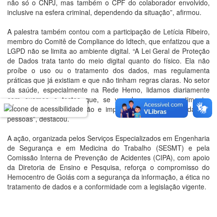
não só o CNPJ, mas também o CPF do colaborador envolvido,
inclusive na esfera criminal, dependendo da situação”, afirmou.
A palestra também contou com a participação de Letícia Ribeiro,
membro do Comitê de Compliance do Idtech, que enfatizou que a
LGPD não se limita ao ambiente digital. “A Lei Geral de Proteção
de Dados trata tanto do meio digital quanto do físico. Ela não
proíbe o uso ou o tratamento dos dados, mas regulamenta
práticas que já existiam e que não tinham regras claras. No setor
da saúde, especialmente na Rede Hemo, lidamos diariamente
com exames e testes que, se vazados sem consentimento,
podem gerar discriminação e impactos profundos na vida das
pessoas”, destacou.
A ação, organizada pelos Serviços Especializados em Engenharia
de Segurança e em Medicina do Trabalho (SESMT) e pela
Comissão Interna de Prevenção de Acidentes (CIPA), com apoio
da Diretoria de Ensino e Pesquisa, reforça o compromisso do
Hemocentro de Goiás com a segurança da informação, a ética no
tratamento de dados e a conformidade com a legislação vigente.