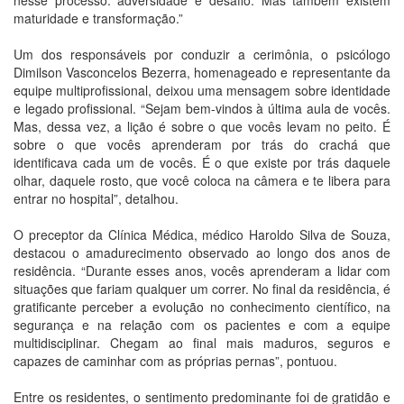
nesse processo: adversidade e desafio. Mas também existem
maturidade e transformação.”
Um dos responsáveis por conduzir a cerimônia, o psicólogo
Dimilson Vasconcelos Bezerra, homenageado e representante da
equipe multiprofissional, deixou uma mensagem sobre identidade
e legado profissional. “Sejam bem-vindos à última aula de vocês.
Mas, dessa vez, a lição é sobre o que vocês levam no peito. É
sobre o que vocês aprenderam por trás do crachá que
identificava cada um de vocês. É o que existe por trás daquele
olhar, daquele rosto, que você coloca na câmera e te libera para
entrar no hospital”, detalhou.
O preceptor da Clínica Médica, médico Haroldo Silva de Souza,
destacou o amadurecimento observado ao longo dos anos de
residência. “Durante esses anos, vocês aprenderam a lidar com
situações que fariam qualquer um correr. No final da residência, é
gratificante perceber a evolução no conhecimento científico, na
segurança e na relação com os pacientes e com a equipe
multidisciplinar. Chegam ao final mais maduros, seguros e
capazes de caminhar com as próprias pernas”, pontuou.
Entre os residentes, o sentimento predominante foi de gratidão e