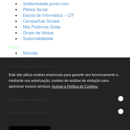
- Solidariedade.ponto.com
- Plateia Social
- Escola de Informática – CIT
- Campanhas Sociais
- Nós Podemos Goiás
- Grupo de Idosos
- Sustentabilidade
Mídia
- Notícias
- Vídeos Institucionais
- Idtech na TV
Preferências de Cookies
Contato
Este site utiliza cookies essenciais para garantir seu funcionamento e,
- Fale conosco
mediante sua autorização, cookies de análise de visitação para
- Trabalhe conosco
aprimorar nossos serviços.
Acesse a Política de Cookies.
- Sala de imprensa
© IDTECH, Hospital Estadual Alberto Rassi/HGG,
Cookies essenciais
Hemocentro de Goiás - TODOS OS DIREITOS
RESERVADOS
Cookies de análise