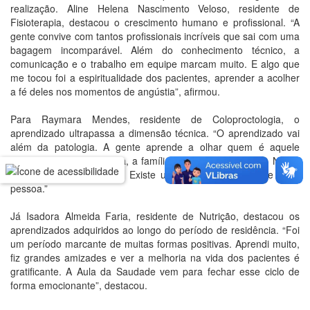
realização. Aline Helena Nascimento Veloso, residente de
Fisioterapia, destacou o crescimento humano e profissional. “A
gente convive com tantos profissionais incríveis que sai com uma
bagagem incomparável. Além do conhecimento técnico, a
comunicação e o trabalho em equipe marcam muito. E algo que
me tocou foi a espiritualidade dos pacientes, aprender a acolher
a fé deles nos momentos de angústia”, afirmou.
Para Raymara Mendes, residente de Coloproctologia, o
aprendizado ultrapassa a dimensão técnica. “O aprendizado vai
além da patologia. A gente aprende a olhar quem é aquele
paciente, qual é a história, a família, o apoio que ele tem. Não é
só prescrever ou operar. Existe uma história por trás de cada
pessoa.”
Já Isadora Almeida Faria, residente de Nutrição, destacou os
aprendizados adquiridos ao longo do período de residência. “Foi
um período marcante de muitas formas positivas. Aprendi muito,
fiz grandes amizades e ver a melhoria na vida dos pacientes é
gratificante. A Aula da Saudade vem para fechar esse ciclo de
forma emocionante”, destacou.