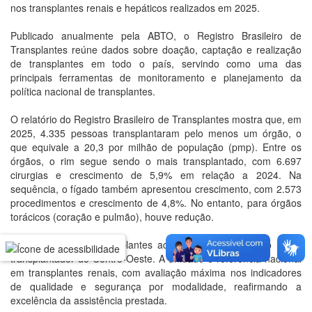
nos transplantes renais e hepáticos realizados em 2025.
Publicado anualmente pela ABTO, o Registro Brasileiro de
Transplantes reúne dados sobre doação, captação e realização
de transplantes em todo o país, servindo como uma das
principais ferramentas de monitoramento e planejamento da
política nacional de transplantes.
O relatório do Registro Brasileiro de Transplantes mostra que, em
2025, 4.335 pessoas transplantaram pelo menos um órgão, o
que equivale a 20,3 por milhão de população (pmp). Entre os
órgãos, o rim segue sendo o mais transplantado, com 6.697
cirurgias e crescimento de 5,9% em relação a 2024. Na
sequência, o fígado também apresentou crescimento, com 2.573
procedimentos e crescimento de 4,8%. No entanto, para órgãos
torácicos (coração e pulmão), houve redução.
Com quase 1.378 transplantes acumulados, o HGG é o maior
transplantador do Centro-Oeste. A unidade é referência nacional
em transplantes renais, com avaliação máxima nos indicadores
de qualidade e segurança por modalidade, reafirmando a
excelência da assistência prestada.