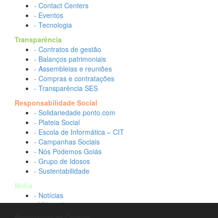
- Contact Centers
- Eventos
- Tecnologia
Transparência
- Contratos de gestão
- Balanços patrimoniais
- Assembleias e reuniões
- Compras e contratações
- Transparência SES
Responsabilidade Social
- Solidariedade.ponto.com
- Plateia Social
- Escola de Informática – CIT
- Campanhas Sociais
- Nós Podemos Goiás
- Grupo de Idosos
- Sustentabilidade
Mídia
- Notícias
- Vídeos Institucionais
- Idtech na TV
Preferências de Cookies