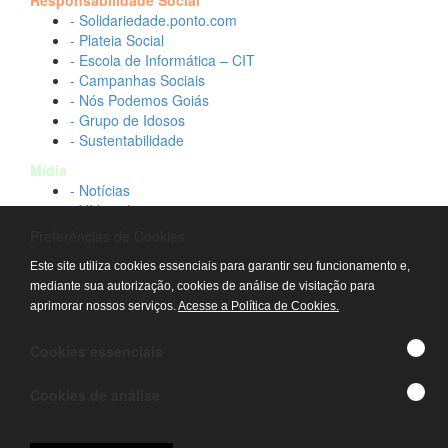
Responsabilidade Social
- Solidariedade.ponto.com
- Plateia Social
- Escola de Informática – CIT
- Campanhas Sociais
- Nós Podemos Goiás
- Grupo de Idosos
- Sustentabilidade
Mídia
- Notícias
- Vídeos Institucionais
- Idtech na TV
Preferências de Cookies
Contato
Este site utiliza cookies essenciais para garantir seu funcionamento e,
- Fale conosco
mediante sua autorização, cookies de análise de visitação para
- Trabalhe conosco
aprimorar nossos serviços.
Acesse a Política de Cookies.
- Sala de imprensa
© IDTECH, Hospital Estadual Alberto Rassi/HGG,
Cookies essenciais
Hemocentro de Goiás - TODOS OS DIREITOS
RESERVADOS
Cookies de análise