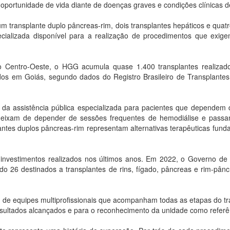
ortunidade de vida diante de doenças graves e condições clínicas d
 um transplante duplo pâncreas-rim, dois transplantes hepáticos e qua
cializada disponível para a realização de procedimentos que exigem 
 Centro-Oeste, o HGG acumula quase 1.400 transplantes realizado
dos em Goiás, segundo dados do Registro Brasileiro de Transplantes (
da assistência pública especializada para pacientes que dependem
s deixam de depender de sessões frequentes de hemodiálise e passa
lantes duplos pâncreas-rim representam alternativas terapêuticas fu
nvestimentos realizados nos últimos anos. Em 2022, o Governo de 
do 26 destinados a transplantes de rins, fígado, pâncreas e rim-pân
õe de equipes multiprofissionais que acompanham todas as etapas do tr
resultados alcançados e para o reconhecimento da unidade como referê