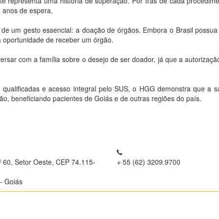
nte representa uma história de superação. Por trás de cada procedimen
 anos de espera.
e um gesto essencial: a doação de órgãos. Embora o Brasil possua 
 oportunidade de receber um órgão.
ersar com a família sobre o desejo de ser doador, já que a autorizaçã
pes qualificadas e acesso integral pelo SUS, o HGG demonstra que a s
, beneficiando pacientes de Goiás e de outras regiões do país.
º 60, Setor Oeste, CEP 74.115-
+ 55 (62) 3209.9700
- Goiás