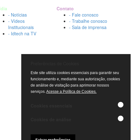
ídia
Contato
- Notícias
- Fale conosco
- Vídeos
- Trabalhe conosco
Institucionais
- Sala de imprensa
- Idtech na TV
Preferências de Cookies
Este site utiliza cookies essenciais para garantir seu
funcionamento e, mediante sua autorização, cookies
de análise de visitação para aprimorar nossos
serviços.
Acesse a Política de Cookies.
Cookies essenciais
Cookies de análise