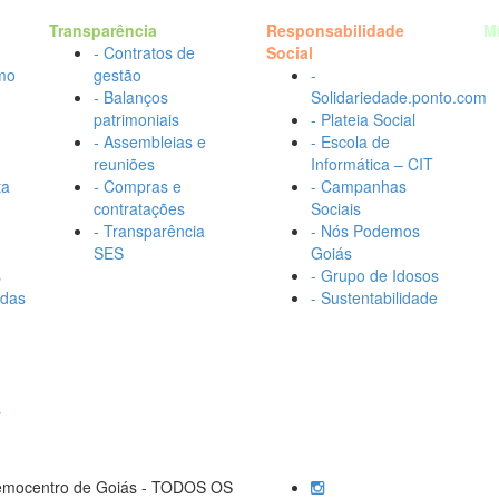
Transparência
Responsabilidade
M
- Contratos de
Social
mo
gestão
-
- Balanços
Solidariedade.ponto.com
patrimoniais
- Plateia Social
- Assembleias e
- Escola de
reuniões
Informática – CIT
ta
- Compras e
- Campanhas
contratações
Sociais
- Transparência
- Nós Podemos
SES
Goiás
s
- Grupo de Idosos
adas
- Sustentabilidade
s
Hemocentro de Goiás - TODOS OS