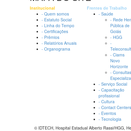
Institucional
Frentes de Trabalho
- Quem somos
- Saúde
- Estatuto Social
- Rede He
- Linha do Tempo
Pública de
- Certificações
Goiás
- Prêmios
- HGG
- Relatórios Anuais
-
- Organograma
Teleconsul
- Ciams
Novo
Horizonte
- Consulta
Especializ
- Serviço Social
- Capacitação
profissional
- Cultura
- Contact Center
- Eventos
- Tecnologia
© IDTECH, Hospital Estadual Alberto Rassi/HGG, 