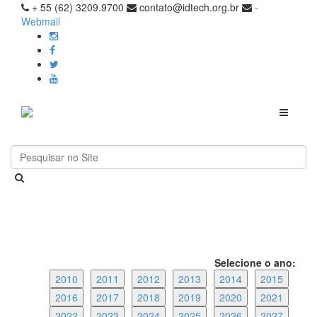
+ 55 (62) 3209.9700
contato@idtech.org.br
-
Webmail
Toggle
navigati
Selecione o ano:
2010
2011
2012
2013
2014
2015
2016
2017
2018
2019
2020
2021
2022
2023
2024
2025
2026
2027