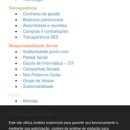
Transparência
- Contratos de gestão
- Balanços patrimoniais
- Assembleias e reuniões
- Compras e contratações
- Transparência SES
Responsabilidade Social
- Solidariedade.ponto.com
- Plateia Social
- Escola de Informática – CIT
- Campanhas Sociais
- Nós Podemos Goiás
- Grupo de Idosos
- Sustentabilidade
Mídia
- Notícias
- Vídeos Institucionais
- Idtech na TV
Preferências de Cookies
Contato
Este site utiliza cookies essenciais para garantir seu funcionamento e,
- Fale conosco
mediante sua autorização, cookies de análise de visitação para