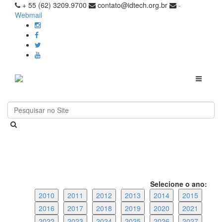
+ 55 (62) 3209.9700
contato@idtech.org.br
-
Webmail
Toggle
navigati
Selecione o ano:
2010
2011
2012
2013
2014
2015
2016
2017
2018
2019
2020
2021
2022
2023
2024
2025
2026
2027