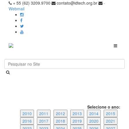
+ 55 (62) 3209.9700
contato@idtech.org.br
-
Webmail
Toggle
navigati
Selecione o ano:
2010
2011
2012
2013
2014
2015
2016
2017
2018
2019
2020
2021
2022
2023
2024
2025
2026
2027