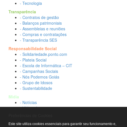
- Tecnologia
Transparência
- Contratos de gestão
- Balanços patrimoniais
- Assembleias e reuniões
- Compras e contratações
- Transparência SES
Responsabilidade Social
- Solidariedade.ponto.com
- Plateia Social
- Escola de Informática – CIT
- Campanhas Sociais
- Nós Podemos Goiás
- Grupo de Idosos
- Sustentabilidade
Mídia
- Notícias
- Vídeos Institucionais
- Idtech na TV
Preferências de Cookies
Contato
Este site utiliza cookies essenciais para garantir seu funcionamento e,