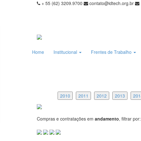
+ 55 (62) 3209.9700
contato@idtech.org.br
Home
Institucional
Frentes de Trabalho
2010
2011
2012
2013
201
Compras e contratações em
andamento
, filtrar por: