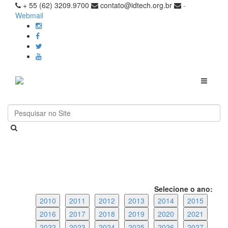
+ 55 (62) 3209.9700
contato@idtech.org.br
-
Webmail
Toggle
navigati
Selecione o ano:
2010
2011
2012
2013
2014
2015
2016
2017
2018
2019
2020
2021
2022
2023
2024
2025
2026
2027