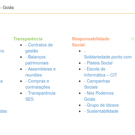
- Goiás
Transparência
Responsabilidade
M
- Contratos de
Social
mo
gestão
-
- Balanços
Solidariedade.ponto.com
patrimoniais
- Plateia Social
- Assembleias e
- Escola de
reuniões
Informática – CIT
ta
- Compras e
- Campanhas
contratações
Sociais
- Transparência
- Nós Podemos
SES
Goiás
s
- Grupo de Idosos
adas
- Sustentabilidade