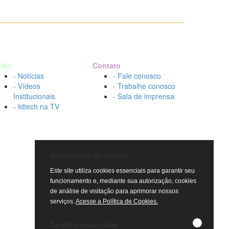
ídia
Contato
- Notícias
- Fale conosco
- Vídeos
- Trabalhe conosco
Institucionais
- Sala de imprensa
- Idtech na TV
Preferências de Cookies
Este site utiliza cookies essenciais para garantir seu
funcionamento e, mediante sua autorização, cookies
de análise de visitação para aprimorar nossos
serviços.
Acesse a Política de Cookies.
Cookies essenciais