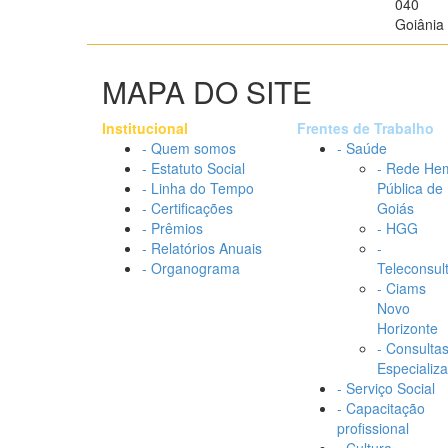
040
Goiânia 
MAPA DO SITE
Institucional
Frentes de Trabalho
- Quem somos
- Saúde
- Estatuto Social
- Rede He
- Linha do Tempo
Pública de
- Certificações
Goiás
- Prêmios
- HGG
- Relatórios Anuais
-
- Organograma
Teleconsul
- Ciams
Novo
Horizonte
- Consulta
Especializ
- Serviço Social
- Capacitação
profissional