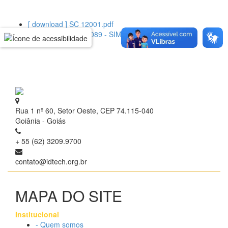
[ download ] SC 12001.pdf
[ download ] OC 38089 - SIMPLYFIX.pdf
Rua 1 nº 60, Setor Oeste, CEP 74.115-040
Goiânia - Goiás
+ 55 (62) 3209.9700
contato@idtech.org.br
MAPA DO SITE
Institucional
- Quem somos