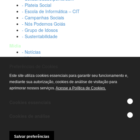
- Plateia Social
- Escola de Informática – CIT
- Campanhas Sociais
- Nós Podemos Goiás
- Grupo de Idosos
- Sustentabilidade
Mídia
- Notícias
- Vídeos Institucionais
- Idtech na TV
Preferências de Cookies
Contato
Este site utiliza cookies essenciais para garantir seu funcionamento e,
- Fale conosco
mediante sua autorização, cookies de análise de visitação para
- Trabalhe conosco
aprimorar nossos serviços.
Acesse a Política de Cookies.
- Sala de imprensa
© IDTECH, Hospital Estadual Alberto Rassi/HGG,
Cookies essenciais
Hemocentro de Goiás - TODOS OS DIREITOS
RESERVADOS
Cookies de análise
Salvar preferências