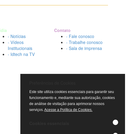
ídia
Contato
- Notícias
- Fale conosco
- Vídeos
- Trabalhe conosco
Institucionais
- Sala de imprensa
- Idtech na TV
Preferências de Cookies
Este site utiliza cookies essenciais para garantir seu
funcionamento e, mediante sua autorização, cookies
de análise de visitação para aprimorar nossos
serviços.
Acesse a Política de Cookies.
Cookies essenciais