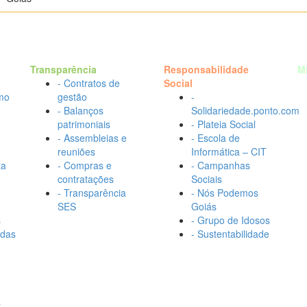
Transparência
Responsabilidade
M
- Contratos de
Social
mo
gestão
-
- Balanços
Solidariedade.ponto.com
patrimoniais
- Plateia Social
- Assembleias e
- Escola de
reuniões
Informática – CIT
ta
- Compras e
- Campanhas
contratações
Sociais
- Transparência
- Nós Podemos
SES
Goiás
s
- Grupo de Idosos
adas
- Sustentabilidade
s