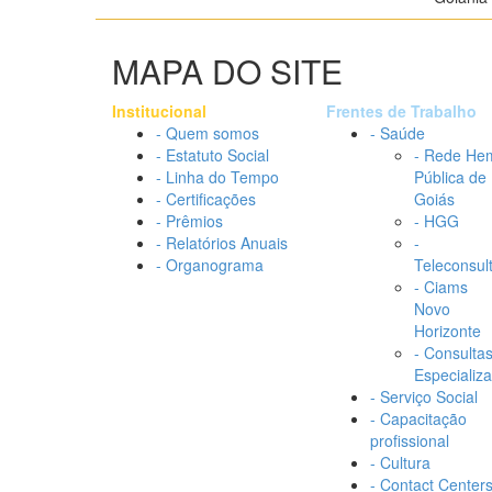
MAPA DO SITE
Institucional
Frentes de Trabalho
- Quem somos
- Saúde
- Estatuto Social
- Rede He
- Linha do Tempo
Pública de
- Certificações
Goiás
- Prêmios
- HGG
- Relatórios Anuais
-
- Organograma
Teleconsul
- Ciams
Novo
Horizonte
- Consulta
Especializ
- Serviço Social
- Capacitação
profissional
- Cultura
- Contact Center