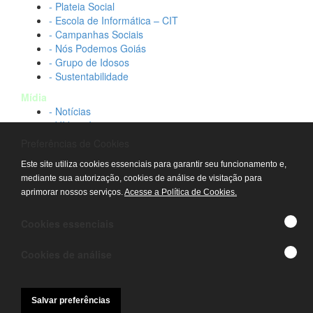
- Plateia Social
- Escola de Informática – CIT
- Campanhas Sociais
- Nós Podemos Goiás
- Grupo de Idosos
- Sustentabilidade
Mídia
- Notícias
- Vídeos Institucionais
- Idtech na TV
Preferências de Cookies
Contato
Este site utiliza cookies essenciais para garantir seu funcionamento e,
- Fale conosco
mediante sua autorização, cookies de análise de visitação para
- Trabalhe conosco
aprimorar nossos serviços.
Acesse a Política de Cookies.
- Sala de imprensa
© IDTECH, Hospital Estadual Alberto Rassi/HGG,
Cookies essenciais
Hemocentro de Goiás - TODOS OS DIREITOS
RESERVADOS
Cookies de análise
Salvar preferências