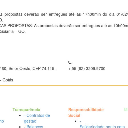
opostas deverão ser entregues até as 17h00min do dia 01/02/
O.
ROPOSTAS: As propostas deverão ser entregues até as 10h00min 
 Goiânia – GO.
º 60, Setor Oeste, CEP 74.115-
+ 55 (62) 3209.9700
- Goiás
Transparência
Responsabilidade
M
- Contratos de
Social
mo
gestão
-
- Balanços
Solidariedade.ponto.com