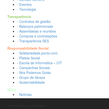
- Eventos
- Tecnologia
Transparência
- Contratos de gestão
- Balanços patrimoniais
- Assembleias e reuniões
- Compras e contratações
- Transparência SES
Responsabilidade Social
- Solidariedade.ponto.com
- Plateia Social
- Escola de Informática – CIT
- Campanhas Sociais
- Nós Podemos Goiás
- Grupo de Idosos
- Sustentabilidade
Mídia
- Notícias
- Vídeos Institucionais
- Idtech na TV
Preferências de Cookies