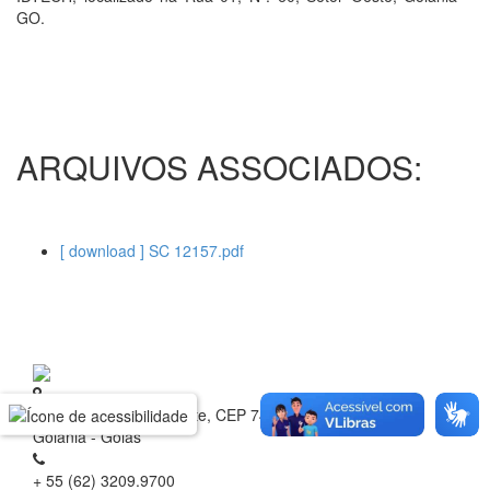
GO.
ARQUIVOS ASSOCIADOS:
[ download ] SC 12157.pdf
Rua 1 nº 60, Setor Oeste, CEP 74.115-040
Goiânia - Goiás
+ 55 (62) 3209.9700