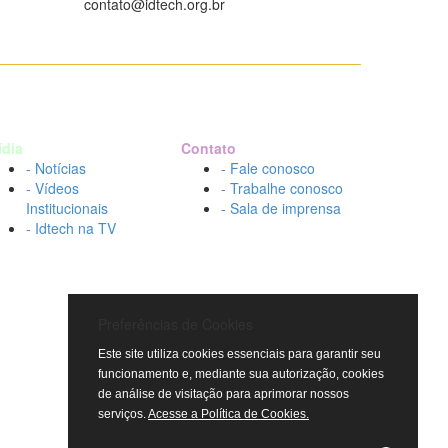
contato@idtech.org.br
ídia
Contato
- Notícias
- Fale conosco
- Vídeos
- Trabalhe conosco
Institucionais
- Sala de imprensa
- Idtech na TV
Preferências de Cookies
Este site utiliza cookies essenciais para garantir seu
funcionamento e, mediante sua autorização, cookies
de análise de visitação para aprimorar nossos
serviços.
Acesse a Política de Cookies.