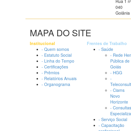
Rua 1 n
040
Goiânia 
MAPA DO SITE
Institucional
Frentes de Trabalho
- Quem somos
- Saúde
- Estatuto Social
- Rede He
- Linha do Tempo
Pública de
- Certificações
Goiás
- Prêmios
- HGG
- Relatórios Anuais
-
- Organograma
Teleconsul
- Ciams
Novo
Horizonte
- Consulta
Especializ
- Serviço Social
- Capacitação