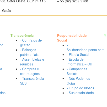
º 60, Setor Oeste, CEP 74.115-
+ 55 (62) 3209.9700
- Goiás
Transparência
Responsabilidade
M
- Contratos de
Social
mo
gestão
-
- Balanços
Solidariedade.ponto.com
patrimoniais
- Plateia Social
- Assembleias e
- Escola de
reuniões
Informática – CIT
ta
- Compras e
- Campanhas
contratações
Sociais
- Transparência
- Nós Podemos
SES
Goiás
s
- Grupo de Idosos
adas
- Sustentabilidade