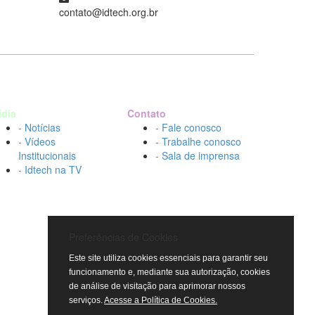
contato@idtech.org.br
ídia
Contato
- Notícias
- Fale conosco
- Vídeos
- Trabalhe conosco
Institucionais
- Sala de imprensa
- Idtech na TV
Preferências de Cookies
Este site utiliza cookies essenciais para garantir seu
funcionamento e, mediante sua autorização, cookies
de análise de visitação para aprimorar nossos
serviços.
Acesse a Política de Cookies.