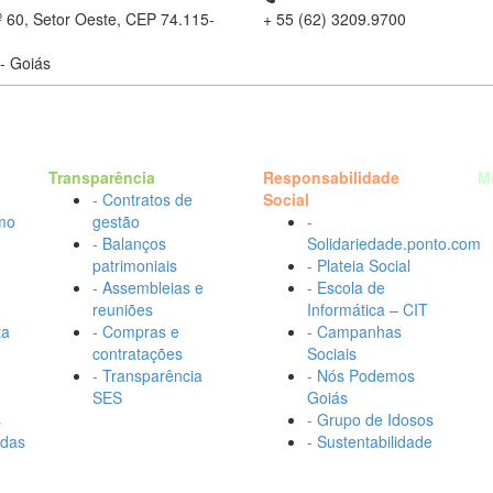
º 60, Setor Oeste, CEP 74.115-
+ 55 (62) 3209.9700
- Goiás
Transparência
Responsabilidade
M
- Contratos de
Social
mo
gestão
-
- Balanços
Solidariedade.ponto.com
patrimoniais
- Plateia Social
- Assembleias e
- Escola de
reuniões
Informática – CIT
ta
- Compras e
- Campanhas
contratações
Sociais
- Transparência
- Nós Podemos
SES
Goiás
s
- Grupo de Idosos
adas
- Sustentabilidade