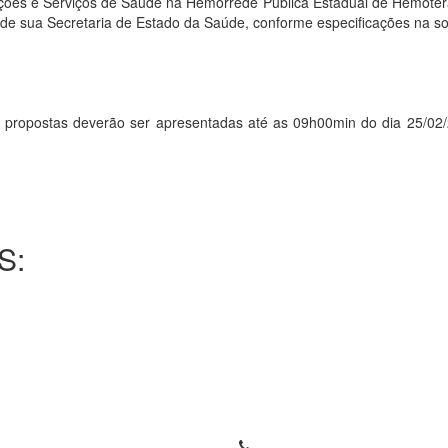
ões e Serviços de Saúde na Hemorrede Pública Estadual de Hemoterap
s de sua Secretaria de Estado da Saúde, conforme especificações na s
ostas deverão ser apresentadas até as 09h00min do dia 25/02/201
S: