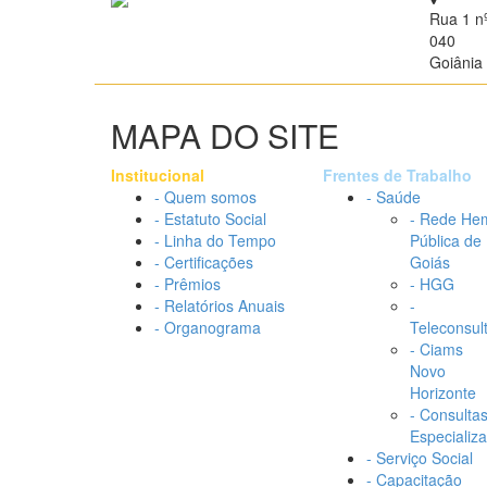
Rua 1 n
040
Goiânia 
MAPA DO SITE
Institucional
Frentes de Trabalho
- Quem somos
- Saúde
- Estatuto Social
- Rede He
- Linha do Tempo
Pública de
- Certificações
Goiás
- Prêmios
- HGG
- Relatórios Anuais
-
- Organograma
Teleconsul
- Ciams
Novo
Horizonte
- Consulta
Especializ
- Serviço Social
- Capacitação