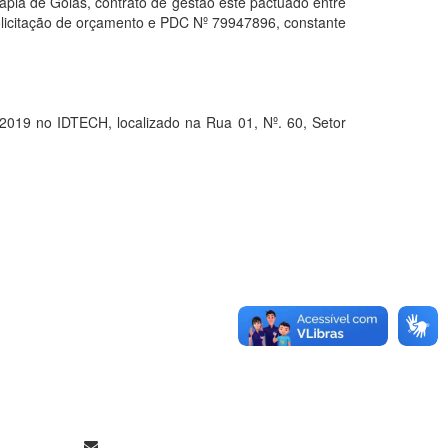
ia de Goiás, contrato de gestão este pactuado entre
olicitação de orçamento e PDC Nº 79947896, constante
9 no IDTECH, localizado na Rua 01, Nº. 60, Setor