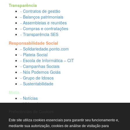
Transparência
- Contratos de gestão
- Balanços patrimoniais
- Assembleias e reuniões
- Compras e contratações
- Transparência SES
Responsabilidade Social
- Solidariedade.ponto.com
- Plateia Social
- Escola de Informática – CIT
- Campanhas Sociais
- Nós Podemos Goiás
- Grupo de Idosos
- Sustentabilidade
Mídia
- Notícias
- Vídeos Institucionais
- Idtech na TV
Preferências de Cookies
Contato
Este site utiliza cookies essenciais para garantir seu funcionamento e,
- Fale conosco
mediante sua autorização, cookies de análise de visitação para