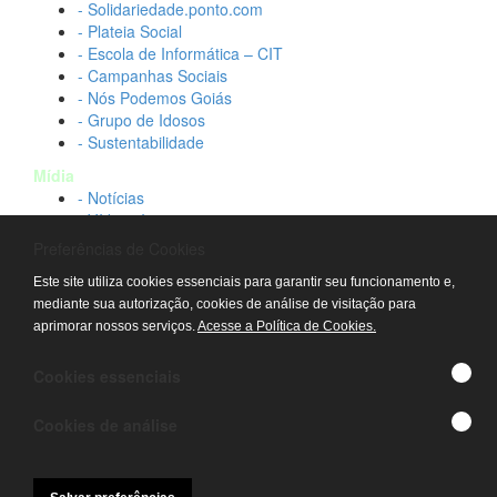
- Solidariedade.ponto.com
- Plateia Social
- Escola de Informática – CIT
- Campanhas Sociais
- Nós Podemos Goiás
- Grupo de Idosos
- Sustentabilidade
Mídia
- Notícias
- Vídeos Institucionais
- Idtech na TV
Preferências de Cookies
Contato
Este site utiliza cookies essenciais para garantir seu funcionamento e,
- Fale conosco
mediante sua autorização, cookies de análise de visitação para
- Trabalhe conosco
aprimorar nossos serviços.
Acesse a Política de Cookies.
- Sala de imprensa
© IDTECH, Hospital Estadual Alberto Rassi/HGG,
Cookies essenciais
Hemocentro de Goiás - TODOS OS DIREITOS
RESERVADOS
Cookies de análise