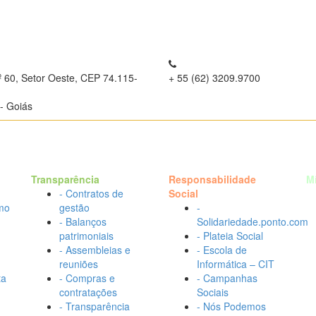
º 60, Setor Oeste, CEP 74.115-
+ 55 (62) 3209.9700
- Goiás
Transparência
Responsabilidade
M
- Contratos de
Social
mo
gestão
-
- Balanços
Solidariedade.ponto.com
patrimoniais
- Plateia Social
- Assembleias e
- Escola de
reuniões
Informática – CIT
ta
- Compras e
- Campanhas
contratações
Sociais
- Transparência
- Nós Podemos