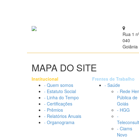
Rua 1 n
040
Goiânia 
MAPA DO SITE
Institucional
Frentes de Trabalho
- Quem somos
- Saúde
- Estatuto Social
- Rede He
- Linha do Tempo
Pública de
- Certificações
Goiás
- Prêmios
- HGG
- Relatórios Anuais
-
- Organograma
Teleconsul
- Ciams
Novo