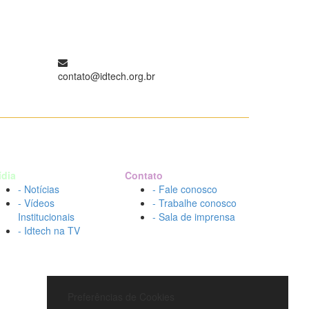
contato@idtech.org.br
ídia
Contato
- Notícias
- Fale conosco
- Vídeos
- Trabalhe conosco
Institucionais
- Sala de imprensa
- Idtech na TV
Preferências de Cookies