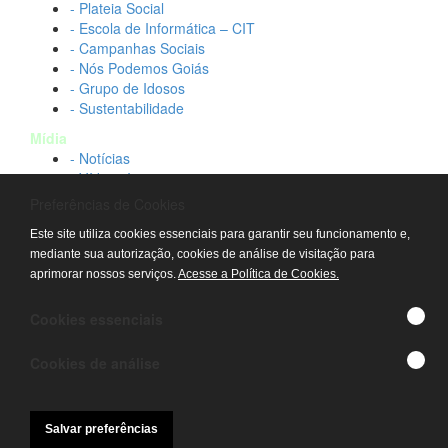
- Plateia Social
- Escola de Informática – CIT
- Campanhas Sociais
- Nós Podemos Goiás
- Grupo de Idosos
- Sustentabilidade
Mídia
- Notícias
- Vídeos Institucionais
- Idtech na TV
Preferências de Cookies
Contato
Este site utiliza cookies essenciais para garantir seu funcionamento e,
- Fale conosco
mediante sua autorização, cookies de análise de visitação para
- Trabalhe conosco
aprimorar nossos serviços.
Acesse a Política de Cookies.
- Sala de imprensa
© IDTECH, Hospital Estadual Alberto Rassi/HGG,
Cookies essenciais
Hemocentro de Goiás - TODOS OS DIREITOS
RESERVADOS
Cookies de análise
Salvar preferências