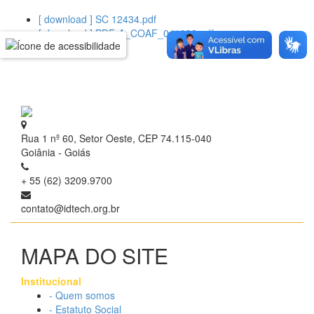
[ download ] SC 12434.pdf
[ download ] PDF-A_COAF_041082.pdf
Rua 1 nº 60, Setor Oeste, CEP 74.115-040
Goiânia - Goiás
+ 55 (62) 3209.9700
contato@idtech.org.br
MAPA DO SITE
Institucional
- Quem somos
- Estatuto Social