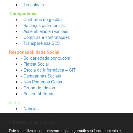
- Tecnologia
Transparência
- Contratos de gestão
- Balanços patrimoniais
- Assembleias e reuniões
- Compras e contratações
- Transparência SES
Responsabilidade Social
- Solidariedade.ponto.com
- Plateia Social
- Escola de Informática – CIT
- Campanhas Sociais
- Nós Podemos Goiás
- Grupo de Idosos
- Sustentabilidade
Mídia
- Notícias
- Vídeos Institucionais
- Idtech na TV
Preferências de Cookies
Contato
Este site utiliza cookies essenciais para garantir seu funcionamento e,