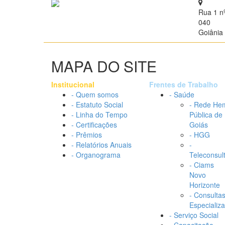
Rua 1 n
040
Goiânia 
MAPA DO SITE
Institucional
Frentes de Trabalho
- Quem somos
- Saúde
- Estatuto Social
- Rede He
- Linha do Tempo
Pública de
- Certificações
Goiás
- Prêmios
- HGG
- Relatórios Anuais
-
- Organograma
Teleconsul
- Ciams
Novo
Horizonte
- Consulta
Especializ
- Serviço Social