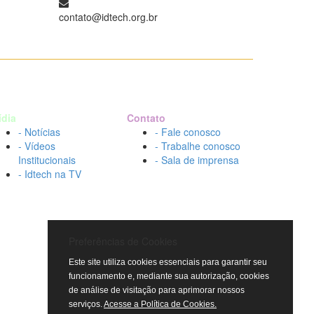
contato@idtech.org.br
ídia
Contato
- Notícias
- Fale conosco
- Vídeos
- Trabalhe conosco
Institucionais
- Sala de imprensa
- Idtech na TV
Preferências de Cookies
Este site utiliza cookies essenciais para garantir seu
funcionamento e, mediante sua autorização, cookies
de análise de visitação para aprimorar nossos
serviços.
Acesse a Política de Cookies.