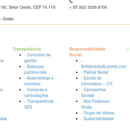
º 60, Setor Oeste, CEP 74.115-
+ 55 (62) 3209.9700
- Goiás
Transparência
Responsabilidade
M
- Contratos de
Social
mo
gestão
-
- Balanços
Solidariedade.ponto.com
patrimoniais
- Plateia Social
- Assembleias e
- Escola de
reuniões
Informática – CIT
ta
- Compras e
- Campanhas
contratações
Sociais
- Transparência
- Nós Podemos
SES
Goiás
s
- Grupo de Idosos
adas
- Sustentabilidade