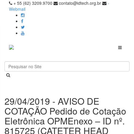
+ 55 (62) 3209.9700
contato@idtech.org.br
-
Webmail
Toggle
navigati
29/04/2019 - AVISO DE
COTAÇÃO Pedido de Cotação
Eletrônica OPMEnexo – ID nº.
815725 (CATETER HEAD