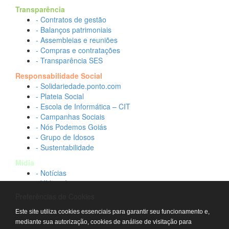
Transparência
- Contratos de gestão
- Balanços patrimoniais
- Assembleias e reuniões
- Compras e contratações
- Transparência SES
Responsabilidade Social
- Solidariedade.ponto.com
- Plateia Social
- Escola de Informática – CIT
- Campanhas Sociais
- Nós Podemos Goiás
- Grupo de Idosos
- Sustentabilidade
Mídia
- Notícias
- Vídeos Institucionais
- Idtech na TV
Preferências de Cookies
Contato
Este site utiliza cookies essenciais para garantir seu funcionamento e,
- Fale conosco
mediante sua autorização, cookies de análise de visitação para