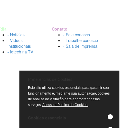
ídia
Contato
- Notícias
- Fale conosco
- Vídeos
- Trabalhe conosco
Institucionais
- Sala de imprensa
- Idtech na TV
Preferências de Cookies
Este site utiliza cookies essenciais para garantir seu
funcionamento e, mediante sua autorização, cookies
de análise de visitação para aprimorar nossos
serviços.
Acesse a Política de Cookies.
Cookies essenciais