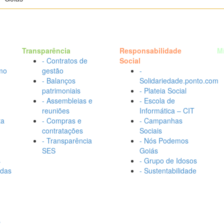
Transparência
Responsabilidade
M
- Contratos de
Social
mo
gestão
-
- Balanços
Solidariedade.ponto.com
patrimoniais
- Plateia Social
- Assembleias e
- Escola de
reuniões
Informática – CIT
ta
- Compras e
- Campanhas
contratações
Sociais
- Transparência
- Nós Podemos
SES
Goiás
s
- Grupo de Idosos
adas
- Sustentabilidade
s