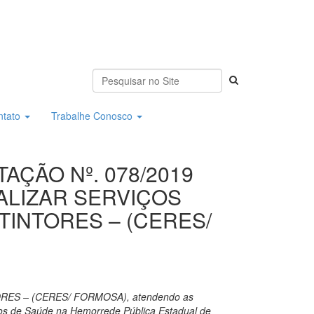
ntato
Trabalhe Conosco
AÇÃO Nº. 078/2019
ALIZAR SERVIÇOS
INTORES – (CERES/
S – (CERES/ FORMOSA), atendendo as
ços de Saúde na Hemorrede Pública Estadual de