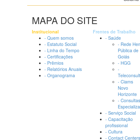
MAPA DO SITE
Institucional
Frentes de Trabalho
- Quem somos
- Saúde
- Estatuto Social
- Rede He
- Linha do Tempo
Pública de
- Certificações
Goiás
- Prêmios
- HGG
- Relatórios Anuais
-
- Organograma
Teleconsul
- Ciams
Novo
Horizonte
- Consulta
Especializ
- Serviço Social
- Capacitação
profissional
- Cultura
- Contact Center