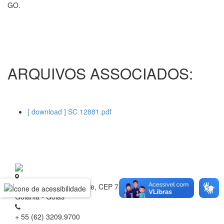
GO.
ARQUIVOS ASSOCIADOS:
[ download ] SC 12881.pdf
Rua 1 nº 60, Setor Oeste, CEP 74.115-040
Goiânia - Goiás
+ 55 (62) 3209.9700