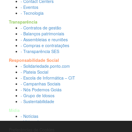
- Contact Centers
- Eventos
- Tecnologia
Transparência
- Contratos de gestão
- Balanços patrimoniais
- Assembleias e reuniões
- Compras e contratações
- Transparência SES
Responsabilidade Social
- Solidariedade.ponto.com
- Plateia Social
- Escola de Informática – CIT
- Campanhas Sociais
- Nós Podemos Goiás
- Grupo de Idosos
- Sustentabilidade
Mídia
- Notícias
- Vídeos Institucionais
- Idtech na TV
Preferências de Cookies