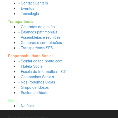
- Contact Centers
- Eventos
- Tecnologia
Transparência
- Contratos de gestão
- Balanços patrimoniais
- Assembleias e reuniões
- Compras e contratações
- Transparência SES
Responsabilidade Social
- Solidariedade.ponto.com
- Plateia Social
- Escola de Informática – CIT
- Campanhas Sociais
- Nós Podemos Goiás
- Grupo de Idosos
- Sustentabilidade
Mídia
- Notícias
- Vídeos Institucionais
- Idtech na TV
Preferências de Cookies