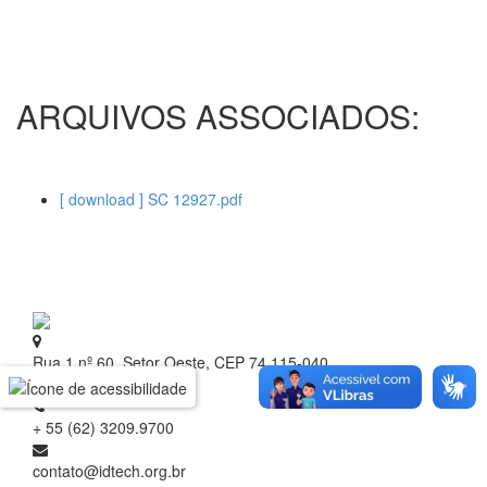
ARQUIVOS ASSOCIADOS:
[ download ] SC 12927.pdf
Rua 1 nº 60, Setor Oeste, CEP 74.115-040
Goiânia - Goiás
+ 55 (62) 3209.9700
contato@idtech.org.br