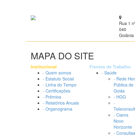
Rua 1 n
040
Goiânia 
MAPA DO SITE
Institucional
Frentes de Trabalho
- Quem somos
- Saúde
- Estatuto Social
- Rede He
- Linha do Tempo
Pública de
- Certificações
Goiás
- Prêmios
- HGG
- Relatórios Anuais
-
- Organograma
Teleconsul
- Ciams
Novo
Horizonte
- Consulta