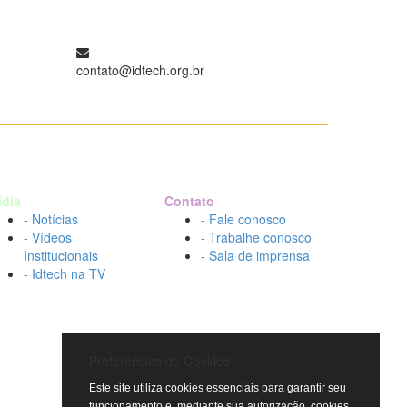
contato@idtech.org.br
ídia
Contato
- Notícias
- Fale conosco
- Vídeos
- Trabalhe conosco
Institucionais
- Sala de imprensa
- Idtech na TV
Preferências de Cookies
Este site utiliza cookies essenciais para garantir seu
funcionamento e, mediante sua autorização, cookies