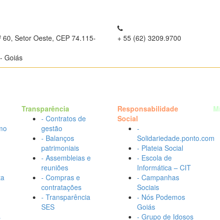
º 60, Setor Oeste, CEP 74.115-
+ 55 (62) 3209.9700
- Goiás
Transparência
Responsabilidade
M
- Contratos de
Social
mo
gestão
-
- Balanços
Solidariedade.ponto.com
patrimoniais
- Plateia Social
- Assembleias e
- Escola de
reuniões
Informática – CIT
ta
- Compras e
- Campanhas
contratações
Sociais
- Transparência
- Nós Podemos
SES
Goiás
s
- Grupo de Idosos