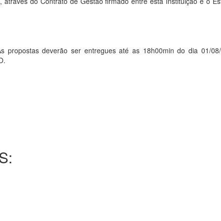
 através do Contrato de Gestão firmado entre esta Instituição e o E
opostas deverão ser entregues até as 18h00min do dia 01/08/
O.
S: