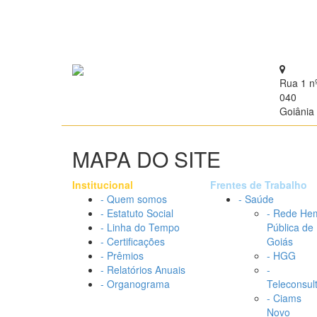
Rua 1 n
040
Goiânia 
MAPA DO SITE
Institucional
Frentes de Trabalho
- Quem somos
- Saúde
- Estatuto Social
- Rede He
- Linha do Tempo
Pública de
- Certificações
Goiás
- Prêmios
- HGG
- Relatórios Anuais
-
- Organograma
Teleconsul
- Ciams
Novo