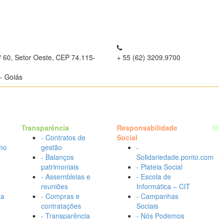
º 60, Setor Oeste, CEP 74.115-
+ 55 (62) 3209.9700
- Goiás
Transparência
Responsabilidade
M
- Contratos de
Social
mo
gestão
-
- Balanços
Solidariedade.ponto.com
patrimoniais
- Plateia Social
- Assembleias e
- Escola de
reuniões
Informática – CIT
ta
- Compras e
- Campanhas
contratações
Sociais
- Transparência
- Nós Podemos