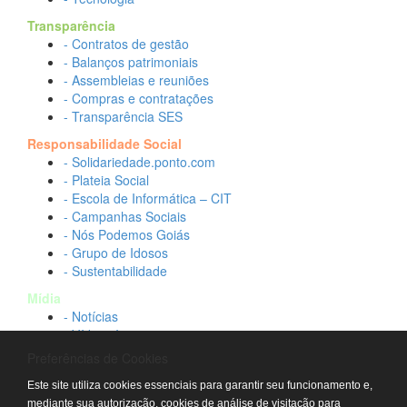
Transparência
- Contratos de gestão
- Balanços patrimoniais
- Assembleias e reuniões
- Compras e contratações
- Transparência SES
Responsabilidade Social
- Solidariedade.ponto.com
- Plateia Social
- Escola de Informática – CIT
- Campanhas Sociais
- Nós Podemos Goiás
- Grupo de Idosos
- Sustentabilidade
Mídia
- Notícias
- Vídeos Institucionais
- Idtech na TV
Preferências de Cookies
Contato
Este site utiliza cookies essenciais para garantir seu funcionamento e,
- Fale conosco
mediante sua autorização, cookies de análise de visitação para