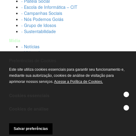
- Plateia Social
- Escola de Informática – CIT
- Campanhas Sociais
- Nós Podemos Goiás
- Grupo de Idosos
- Sustentabilidade
Mídia
- Notícias
- Vídeos Institucionais
- Idtech na TV
Preferências de Cookies
Contato
Este site utiliza cookies essenciais para garantir seu funcionamento e,
- Fale conosco
mediante sua autorização, cookies de análise de visitação para
- Trabalhe conosco
aprimorar nossos serviços.
Acesse a Política de Cookies.
- Sala de imprensa
© IDTECH, Hospital Estadual Alberto Rassi/HGG,
Cookies essenciais
Hemocentro de Goiás - TODOS OS DIREITOS
RESERVADOS
Cookies de análise
Salvar preferências