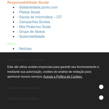
Responsabilidade Social
- Solidariedade.ponto.com
- Plateia Social
- Escola de Informática – CIT
- Campanhas Sociais
- Nós Podemos Goiás
- Grupo de Idosos
- Sustentabilidade
Mídia
- Notícias
- Vídeos Institucionais
- Idtech na TV
Preferências de Cookies
Contato
Este site utiliza cookies essenciais para garantir seu funcionamento e,
- Fale conosco
mediante sua autorização, cookies de análise de visitação para
- Trabalhe conosco
aprimorar nossos serviços.
Acesse a Política de Cookies.
- Sala de imprensa
© IDTECH, Hospital Estadual Alberto Rassi/HGG,
Cookies essenciais
Hemocentro de Goiás - TODOS OS DIREITOS
RESERVADOS
Cookies de análise