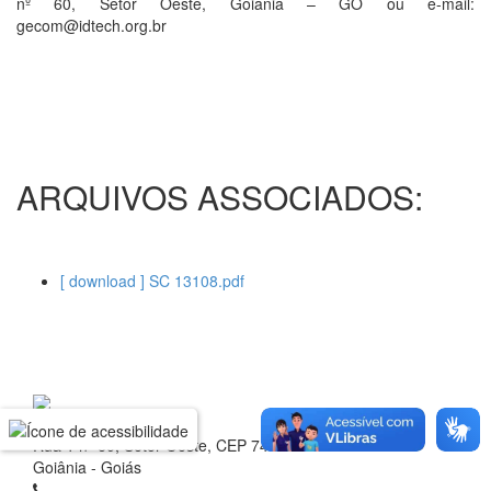
nº 60, Setor Oeste, Goiânia – GO ou e-mail:
gecom@idtech.org.br
ARQUIVOS ASSOCIADOS:
[ download ] SC 13108.pdf
Rua 1 nº 60, Setor Oeste, CEP 74.115-040
Goiânia - Goiás