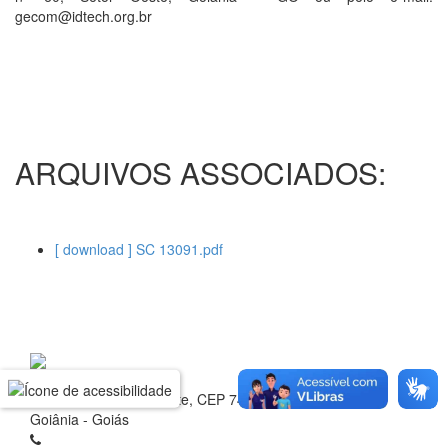
gecom@idtech.org.br
ARQUIVOS ASSOCIADOS:
[ download ] SC 13091.pdf
Rua 1 nº 60, Setor Oeste, CEP 74.115-040
Goiânia - Goiás